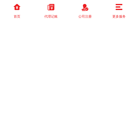
首页
代理记账
公司注册
更多服务
以上就是本站关于[企业形象策划如何助力建筑公司发展？]的详细介
绍。 如果您还有什么疑问或需求，请【立即咨询】客服或添加VX:
XXXXXX由我们的专业顾问免费为您解答。
相关标签：