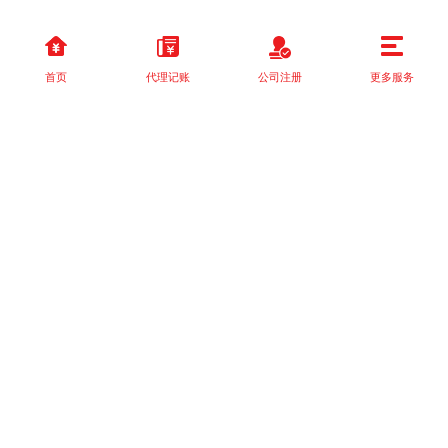
首页
代理记账
公司注册
更多服务
以上就是本站关于[关于《国家税务总局关于发布＜税务行政处罚“首
违不罚”事项清单]的详细介绍。 如果您还有什么疑问或需求，请【立
即咨询】客服或添加VX: XXXXXX由我们的专业顾问免费为您解
答。